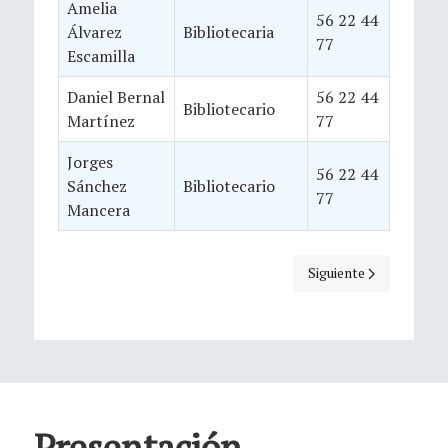
Amelia
56 22 44
Álvarez
Bibliotecaria
77
Escamilla
Daniel Bernal
56 22 44
Bibliotecario
Martínez
77
Jorges
56 22 44
Sánchez
Bibliotecario
77
Mancera
Artículo siguiente: Ac
Siguiente
Presentación