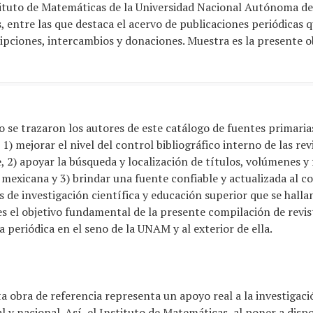
nstituto de Matemáticas de la Universidad Nacional Autónoma d
 entre las que destaca el acervo de publicaciones periódicas q
ipciones, intercambios y donaciones. Muestra es la presente o
o se trazaron los autores de este catálogo de fuentes primaria
) mejorar el nivel del control bibliográfico interno de las rev
 2) apoyar la búsqueda y localización de títulos, volúmenes y
exicana y 3) brindar una fuente confiable y actualizada al co
os de investigación científica y educación superior que se halla
s el objetivo fundamental de la presente compilación de revist
 periódica en el seno de la UNAM y al exterior de ella.
ta obra de referencia representa un apoyo real a la investigaci
al y nacional. Así, el Instituto de Matemáticas, al poner a disp