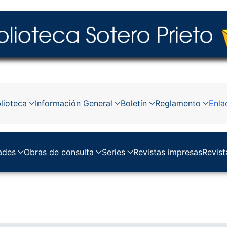
lioteca
Información General
Boletín
Reglamento
Enla
ades
Obras de consulta
Series
Revistas impresas
Revist