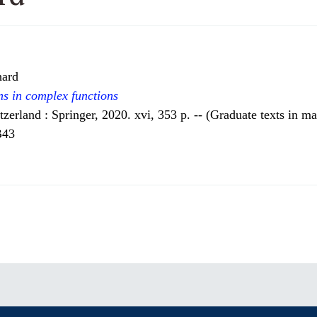
hard
ns in complex functions
erland : Springer, 2020. xvi, 353 p. -- (Graduate texts in ma
B43
Roland