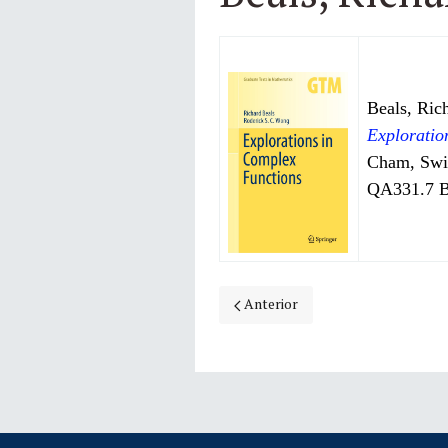
Beals, Ric
Exploratio
Cham, Switz
QA331.7 
Artículo anterior: Bauerschmidt, 
Anterior