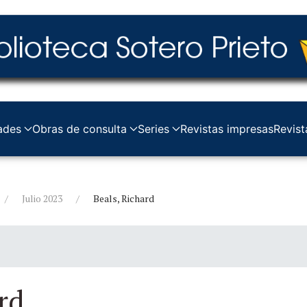
ades
Obras de consulta
Series
Revistas impresas
Revist
Julio 2023
Beals, Richard
rd