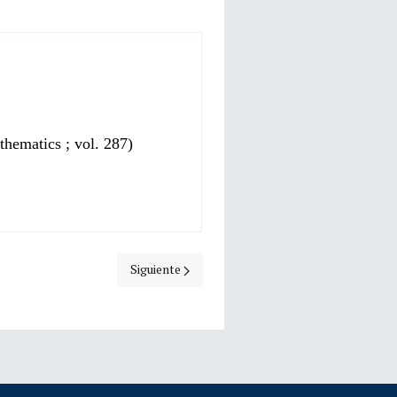
thematics ; vol. 287)
Artículo siguiente: Bunke, Ulrich
Siguiente