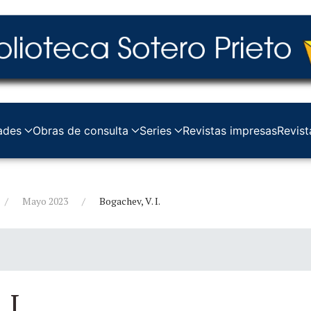
ades
Obras de consulta
Series
Revistas impresas
Revist
Mayo 2023
Bogachev, V. I.
 I.