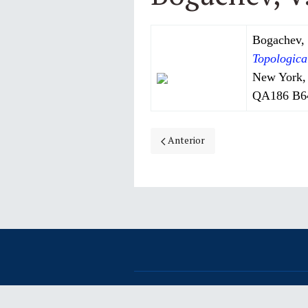
Bogachev, 
Topologica
New York, 
QA186 B6
Artículo anterior: Bennewitz, Chri
Anterior