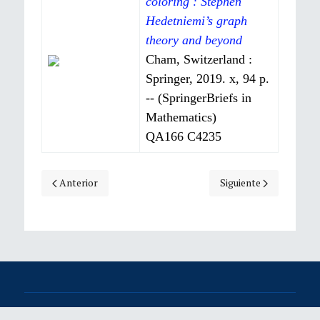
coloring : Stephen
Hedetniemi’s graph
theory and beyond
Cham, Switzerland :
Springer, 2019. x, 94 p.
-- (SpringerBriefs in
Mathematics)
QA166 C4235
Artículo anterior: Chahal, J. S.
Artículo siguiente: Do
Anterior
Siguiente