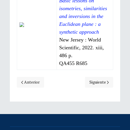
Basic lessons on
isometries, similarities
and inversions in the
Euclidean plane : a
synthetic approach
New Jersey : World
Scientific, 2022. xiii,
486 p.
QA455 R685
Artículo anterior: Rosendal
Artículo siguiente: Sa
Anterior
Siguiente