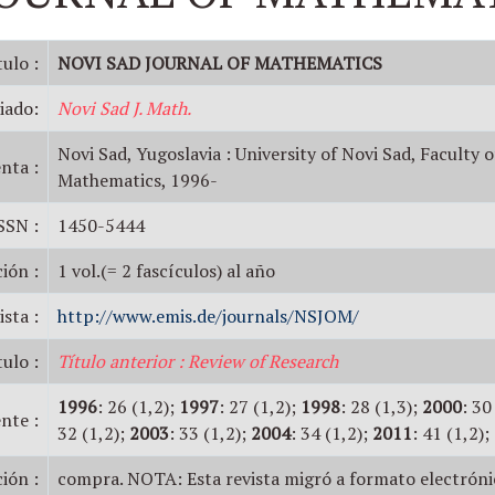
tulo :
NOVI SAD JOURNAL OF MATHEMATICS
iado:
Novi Sad J. Math.
Novi Sad, Yugoslavia : University of Novi Sad, Faculty o
nta :
Mathematics, 1996-
SSN :
1450-5444
ión :
1 vol.(= 2 fascículos) al año
ista :
http://www.emis.de/journals/NSJOM/
tulo :
Título anterior : Review of Research
1996
: 26 (1,2);
1997
: 27 (1,2);
1998
: 28 (1,3);
2000
: 30
nte :
32 (1,2);
2003
: 33 (1,2);
2004
: 34 (1,2);
2011
: 41 (1,2);
ión :
compra. NOTA: Esta revista migró a formato electrónic