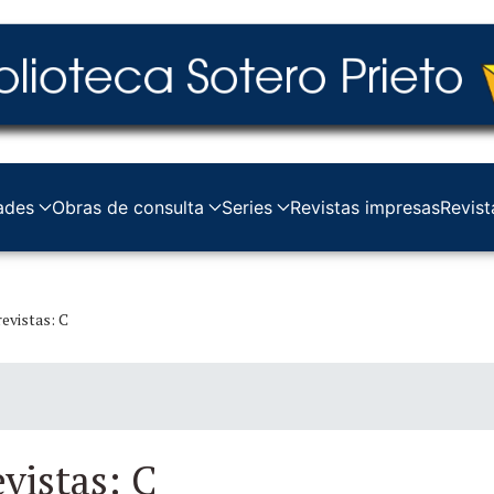
ades
Obras de consulta
Series
Revistas impresas
Revist
evistas: C
vistas: C